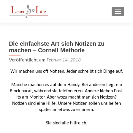
Z
MENU
u
m
I
n
Die einfachste Art sich Notizen zu
h
machen – Cornell Methode
a
l
Veröffentlicht am
Februar 14, 2018
t
Wir machen uns oft Notizen. Jeder schreibt sich Dinge auf.
s
p
Manche machen es auf dem Handy. Bei anderen liegt ein
r
Block parat, während sie telefonieren. Andere kleben Post-
i
Its am Monitor. Aber wozu macht man sich Notizen?
n
Notizen sind eine Hilfe. Unsere Notizen sollen uns helfen
g
später an etwas zu erinnern.
e
n
Sie sind alle hilfreich.