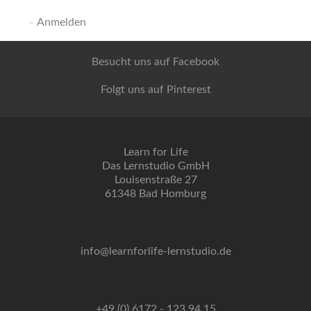
Anmelden
Besucht uns auf Facebook
Folgt uns auf Pinterest
Learn for Life
Das Lernstudio GmbH
Louisenstraße 27
61348 Bad Homburg
info@learnforlife-lernstudio.de
+49 (0) 6172 - 123 94 15