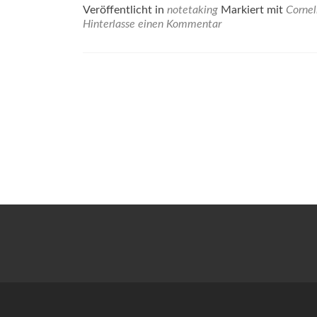
e
Veröffentlicht in
notetaking
Markiert mit
Cornel
A
Hinterlasse einen Kommentar
s
N
z
Beitrags-
–
C
Navigation