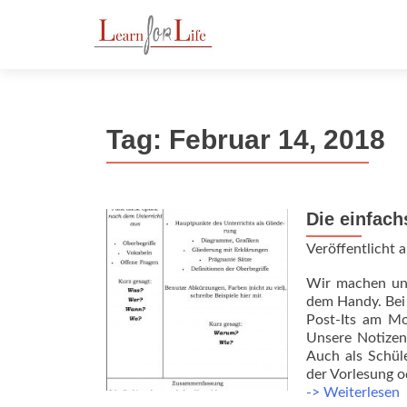
Z
u
m
I
n
Tag:
Februar 14, 2018
h
a
l
t
Die einfach
s
p
Veröffentlicht
r
Wir machen uns
i
dem Handy. Bei 
n
Post-Its am Mo
g
Unsere Notizen 
e
Auch als Schü
n
der Vorlesung o
D
-> Weiterlesen