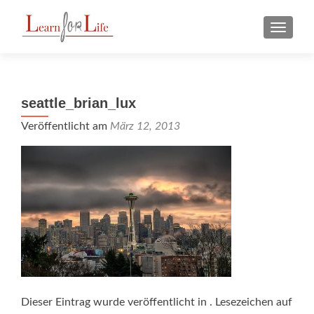
Z
MENU
u
m
I
n
seattle_brian_lux
h
a
Veröffentlicht am
März 12, 2013
l
t
s
p
r
i
n
g
e
n
Dieser Eintrag wurde veröffentlicht in . Lesezeichen auf