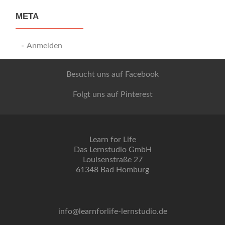
META
Anmelden
Besucht uns auf Facebook
Folgt uns auf Pinterest
Learn for Life
Das Lernstudio GmbH
Louisenstraße 27
61348 Bad Homburg
info@learnforlife-lernstudio.de